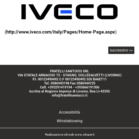
(
http://www.iveco.com/italy/Pages/Home-Page.aspx
)
successivo >>
FRATELLI SANTUCCI SRL
VIA STATALE ARNACCIO 73 - STAGNO, COLLESALVETTI (LIVORNO)
P.I. 00123490492 C.F 00123490492 SDI BA6ET11
Tel. 0586943198 Fax 0586944725
Cell. +393291419194 - +393666191306
Iscritta al Registro Imprese di Livorno, Rea LI-43355
info@fratellisantucci.it
Accessibilità
Whistleblowing
Realizzazione siti web www.sitoper.it