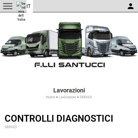
menu
person
Lavorazioni
Home
>
Lavorazioni
>
SERVIZI
CONTROLLI DIAGNOSTICI
SERVIZI