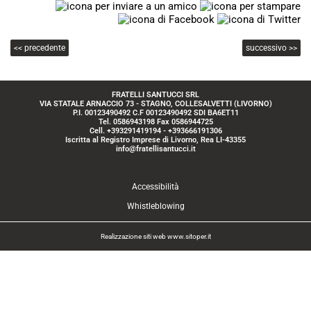
<< precedente
successivo >>
FRATELLI SANTUCCI SRL
VIA STATALE ARNACCIO 73 - STAGNO, COLLESALVETTI (LIVORNO)
P.I. 00123490492 C.F 00123490492 SDI BA6ET11
Tel. 0586943198 Fax 0586944725
Cell. +393291419194 - +393666191306
Iscritta al Registro Imprese di Livorno, Rea LI-43355
info@fratellisantucci.it
Accessibilità
Whistleblowing
Realizzazione siti web www.sitoper.it